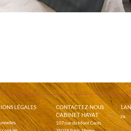
IONS LÉGALES
CONTACTEZ-NOUS
LA
CABINET HAYAT
FR
onnelles
107 rue du Mont Cenis
es cookies
75018
Paris 18ème